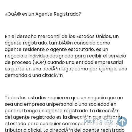
OH
PA
NJ
CT
¿QuÃ© es un Agente Registrado?
WV
VA
MD
DE
NC
SC
DC
En el derecho mercantil de los Estados Unidos, un
agente registrado, tambiÃ©n conocido como
AL
GA
agente residente o agente estatutario, es un
negocio o individuo designado para recibir el servicio
FL
de proceso (SOP) cuando una entidad empresarial
es parte en una acciÃ³n legal, como por ejemplo una
demanda o una citaciÃ³n.
Todos los estados requieren que un negocio que no
sea una empresa unipersonal o una sociedad en
general tenga un agente registrado. La direcciÃ³n
del agente registrado es la direcciÃ³n que utilizarÃ¡
Back To Top
el estado para cualquier correspondencia legal y
tributaria oficial. La direcciÃ³n del agente registrado