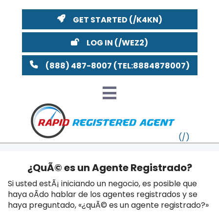
GET STARTED
LOG IN
(888) 487-8007
¿QuÃ© es un Agente Registrado?
VT
Si usted estÃ¡ iniciando un negocio, es posible que
haya oÃ­do hablar de los agentes registrados y se
MI
NY
MA
haya preguntado, «¿quÃ© es un agente registrado?»